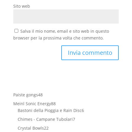
Sito web
Salva il mio nome, email e sito web in questo
browser per la prossima volta che commento.
48
Paiste gongs
48
prodotti
88
Meinl Sonic Energy
88
prodotti
6
Bastoni della Pioggia e Rain Disc
6
prodotti
7
Chimes - Campane Tubolari
7
prodotti
22
Crystal Bowls
22