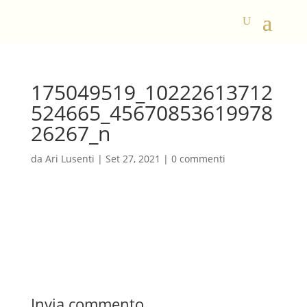
175049519_10222613712
524665_45670853619978
26267_n
da
Ari Lusenti
|
Set 27, 2021
|
0 commenti
Invia commento