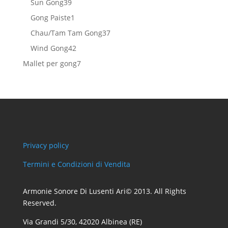
39
prodotti
Sun Gong
39
prodotti
1
Gong Paiste
1
prodotto
37
Chau/Tam Tam Gong
37
prodotti
42
Wind Gong
42
prodotti
7
Mallet per gong
7
prodotti
Privacy policy
Termini e Condizioni di Vendita
Armonie Sonore Di Lusenti Ari© 2013. All Rights
Reserved.
Via Grandi 5/30, 42020 Albinea (RE)