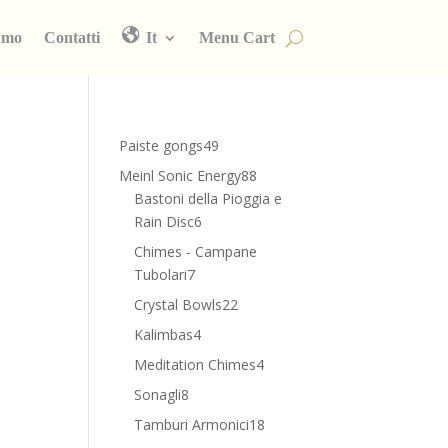
amo
Contatti
It
Menu Cart
49
Paiste gongs
49
prodotti
88
Meinl Sonic Energy
88
prodotti
Bastoni della Pioggia e
6
Rain Disc
6
prodotti
Chimes - Campane
7
Tubolari
7
prodotti
22
Crystal Bowls
22
prodotti
4
Kalimbas
4
prodotti
4
Meditation Chimes
4
prodotti
8
Sonagli
8
prodotti
18
Tamburi Armonici
18
prodotti