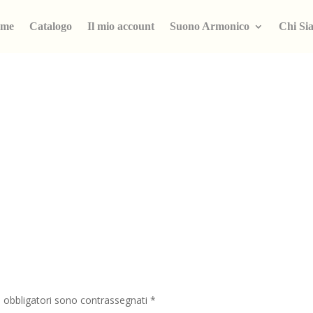
me
Catalogo
Il mio account
Suono Armonico
Chi Si
i obbligatori sono contrassegnati
*