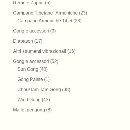
prodotto
5
Remo e Zaphir
5
prodotti
23
Campane "tibetane" Armoniche
23
23
prodotti
Campane Armoniche Tibet
23
prodotti
3
Gong e accessori
3
prodotti
17
Diapason
17
prodotti
16
Altri strumenti vibrazionali
16
prodotti
52
Gong e accessori
52
40
prodotti
Sun Gong
40
prodotti
1
Gong Paiste
1
prodotto
38
Chau/Tam Tam Gong
38
prodotti
43
Wind Gong
43
prodotti
8
Mallet per gong
8
prodotti