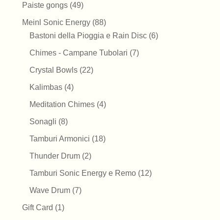
49
Paiste gongs
49
prodotti
88
Meinl Sonic Energy
88
prodotti
6
Bastoni della Pioggia e Rain Disc
6
prodotti
7
Chimes - Campane Tubolari
7
prodotti
22
Crystal Bowls
22
prodotti
4
Kalimbas
4
prodotti
4
Meditation Chimes
4
prodotti
8
Sonagli
8
prodotti
18
Tamburi Armonici
18
prodotti
2
Thunder Drum
2
prodotti
12
Tamburi Sonic Energy e Remo
12
prodotti
7
Wave Drum
7
prodotti
1
Gift Card
1