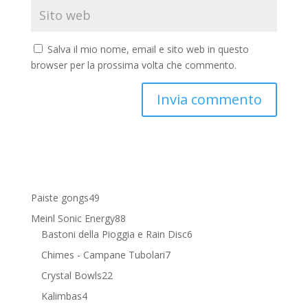
Salva il mio nome, email e sito web in questo
browser per la prossima volta che commento.
49
Paiste gongs
49
prodotti
88
Meinl Sonic Energy
88
prodotti
6
Bastoni della Pioggia e Rain Disc
6
prodotti
7
Chimes - Campane Tubolari
7
prodotti
22
Crystal Bowls
22
prodotti
4
Kalimbas
4