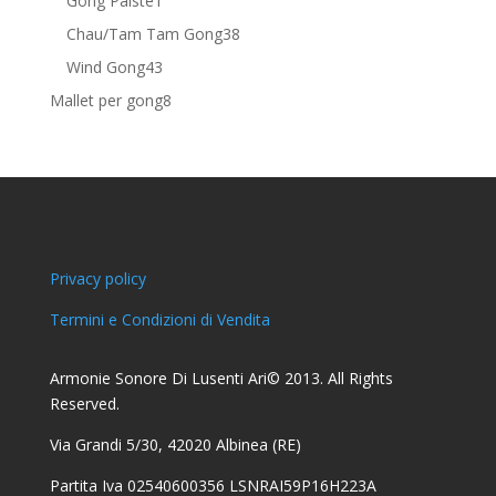
Gong Paiste
1
prodotto
38
Chau/Tam Tam Gong
38
prodotti
43
Wind Gong
43
prodotti
8
Mallet per gong
8
prodotti
Privacy policy
Termini e Condizioni di Vendita
Armonie Sonore Di Lusenti Ari© 2013. All Rights
Reserved.
Via Grandi 5/30, 42020 Albinea (RE)
Partita Iva 02540600356 LSNRAI59P16H223A