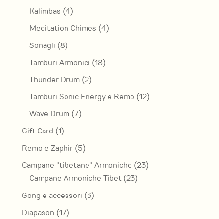
prodotti
4
Kalimbas
4
prodotti
4
Meditation Chimes
4
prodotti
8
Sonagli
8
prodotti
18
Tamburi Armonici
18
prodotti
2
Thunder Drum
2
prodotti
12
Tamburi Sonic Energy e Remo
12
prodotti
7
Wave Drum
7
prodotti
1
Gift Card
1
prodotto
5
Remo e Zaphir
5
prodotti
23
Campane "tibetane" Armoniche
23
23
prodotti
Campane Armoniche Tibet
23
prodotti
3
Gong e accessori
3
prodotti
17
Diapason
17