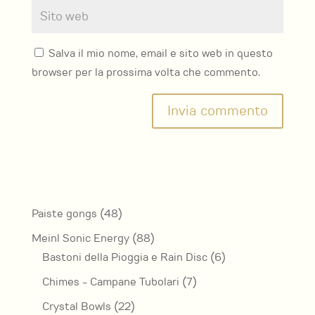
Salva il mio nome, email e sito web in questo
browser per la prossima volta che commento.
48
Paiste gongs
48
prodotti
88
Meinl Sonic Energy
88
prodotti
6
Bastoni della Pioggia e Rain Disc
6
prodotti
7
Chimes - Campane Tubolari
7
prodotti
22
Crystal Bowls
22