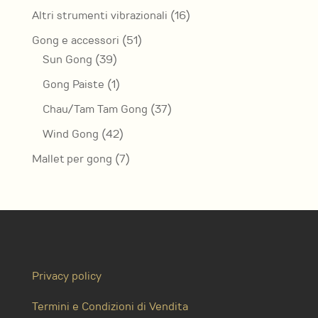
prodotti
16
Altri strumenti vibrazionali
16
prodotti
51
Gong e accessori
51
39
prodotti
Sun Gong
39
prodotti
1
Gong Paiste
1
prodotto
37
Chau/Tam Tam Gong
37
prodotti
42
Wind Gong
42
prodotti
7
Mallet per gong
7
prodotti
Privacy policy
Termini e Condizioni di Vendita