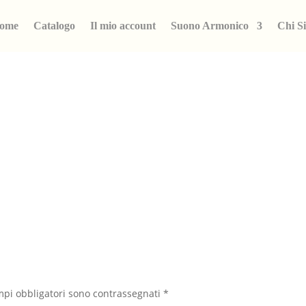
ome
Catalogo
Il mio account
Suono Armonico
Chi S
mpi obbligatori sono contrassegnati
*