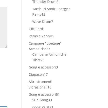
2
Thunder Drum
2
prodotti
Tamburi Sonic Energy e
12
Remo
12
prodotti
7
Wave Drum
7
prodotti
1
Gift Card
1
prodotto
5
Remo e Zaphir
5
prodotti
Campane "tibetane"
23
Armoniche
23
prodotti
Campane Armoniche
23
Tibet
23
prodotti
3
Gong e accessori
3
prodotti
17
Diapason
17
prodotti
Altri strumenti
16
vibrazionali
16
prodotti
51
Gong e accessori
51
39
prodotti
Sun Gong
39
prodotti
1
Gong Paiste
1