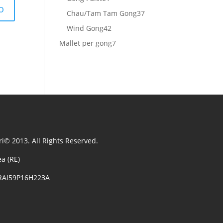
prodotto
37
Chau/Tam Tam Gong
37
prodotti
42
Wind Gong
42
prodotti
7
Mallet per gong
7
prodotti
i© 2013. All Rights Reserved.
a (RE)
NRAI59P16H223A