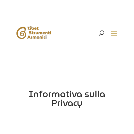
Informativa sulla
Privacy