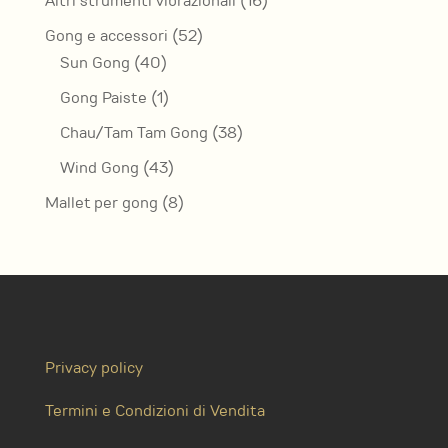
Altri strumenti vibrazionali
16
prodotti
52
Gong e accessori
52
40
prodotti
Sun Gong
40
prodotti
1
Gong Paiste
1
prodotto
38
Chau/Tam Tam Gong
38
prodotti
43
Wind Gong
43
prodotti
8
Mallet per gong
8
prodotti
Privacy policy
Termini e Condizioni di Vendita