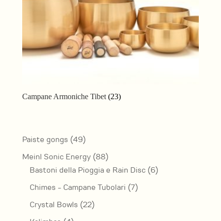
Campane Armoniche Tibet
(23)
49
Paiste gongs
49
prodotti
88
Meinl Sonic Energy
88
prodotti
6
Bastoni della Pioggia e Rain Disc
6
prodotti
7
Chimes - Campane Tubolari
7
prodotti
22
Crystal Bowls
22
prodotti