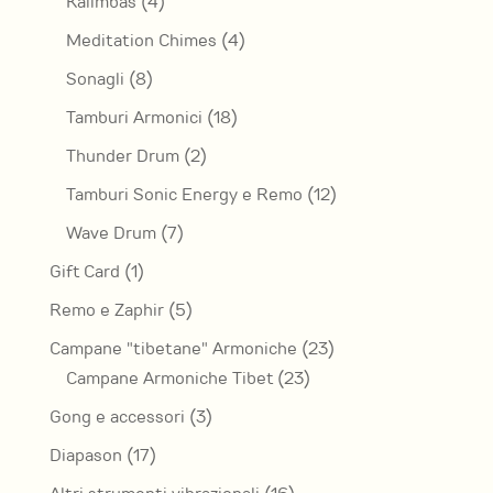
4
Kalimbas
4
prodotti
4
Meditation Chimes
4
prodotti
8
Sonagli
8
prodotti
18
Tamburi Armonici
18
prodotti
2
Thunder Drum
2
prodotti
12
Tamburi Sonic Energy e Remo
12
prodotti
7
Wave Drum
7
prodotti
1
Gift Card
1
prodotto
5
Remo e Zaphir
5
prodotti
23
Campane "tibetane" Armoniche
23
23
prodotti
Campane Armoniche Tibet
23
prodotti
3
Gong e accessori
3
prodotti
17
Diapason
17
prodotti
16