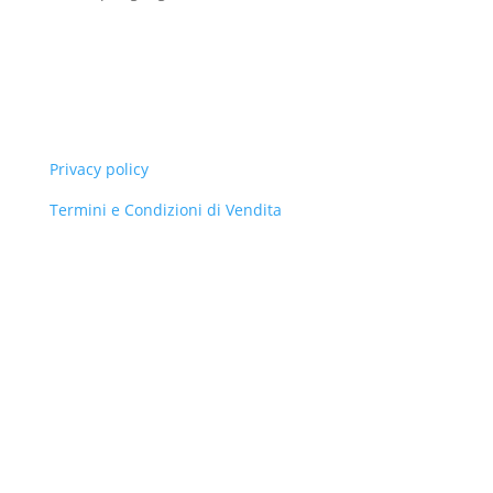
prodotti
Privacy policy
Termini e Condizioni di Vendita
Armonie Sonore Di Lusenti Ari© 2013. All Rights
Reserved.
Via Grandi 5/30, 42020 Albinea (RE)
Partita Iva 02540600356 LSNRAI59P16H223A