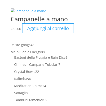
Campanelle a mano
Aggiungi al carrello
€
32.00
48
Paiste gongs
48
prodotti
88
Meinl Sonic Energy
88
prodotti
6
Bastoni della Pioggia e Rain Disc
6
prodotti
7
Chimes - Campane Tubolari
7
prodotti
22
Crystal Bowls
22
prodotti
4
Kalimbas
4
prodotti
4
Meditation Chimes
4
prodotti
8
Sonagli
8
prodotti
18
Tamburi Armonici
18
prodotti