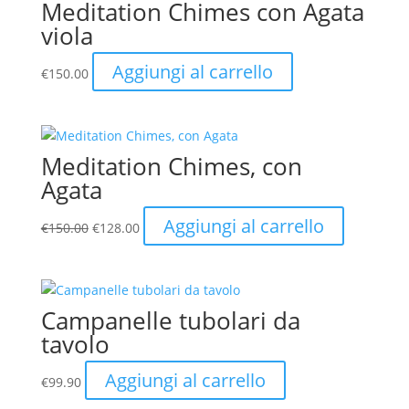
Meditation Chimes con Agata
viola
Aggiungi al carrello
€
150.00
Meditation Chimes, con
Agata
Il
Il
Aggiungi al carrello
€
150.00
€
128.00
prezzo
prezzo
originale
attuale
era:
è:
€150.00.
€128.00.
Campanelle tubolari da
tavolo
Aggiungi al carrello
€
99.90