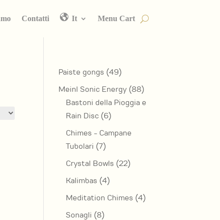
amo
Contatti
It
Menu Cart
49
Paiste gongs
49
prodotti
88
Meinl Sonic Energy
88
prodotti
Bastoni della Pioggia e
6
Rain Disc
6
prodotti
Chimes - Campane
7
Tubolari
7
prodotti
22
Crystal Bowls
22
prodotti
4
Kalimbas
4
prodotti
4
Meditation Chimes
4
prodotti
8
Sonagli
8