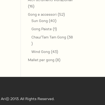
Altri strumenti vibrazionali
16
16
prodotti
52
Gong e accessori
52
40
prodotti
Sun Gong
40
prodotti
1
Gong Paiste
1
prodotto
Chau/Tam Tam Gong
38
38
prodotti
43
Wind Gong
43
prodotti
8
Mallet per gong
8
prodotti
Ari© 2013. All Rights Reserved.