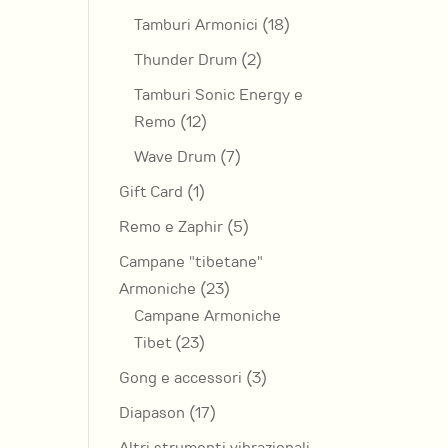
prodotti
18
Tamburi Armonici
18
prodotti
2
Thunder Drum
2
prodotti
Tamburi Sonic Energy e
12
Remo
12
prodotti
7
Wave Drum
7
prodotti
1
Gift Card
1
prodotto
5
Remo e Zaphir
5
prodotti
Campane "tibetane"
23
Armoniche
23
prodotti
Campane Armoniche
23
Tibet
23
prodotti
3
Gong e accessori
3
prodotti
17
Diapason
17
prodotti