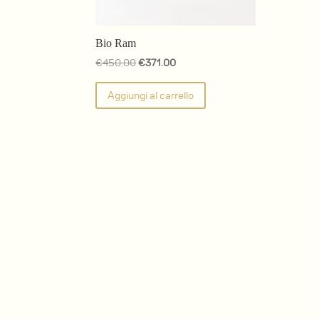
Bio Ram
Il
Il
€
450.00
€
371.00
prezzo
prezzo
Aggiungi al carrello
originale
attuale
era:
è:
€450.00.
€371.00.