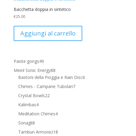
Bacchetta doppia in sintetico
€
25.00
Aggiungi al carrello
49
Paiste gongs
49
prodotti
88
Meinl Sonic Energy
88
prodotti
6
Bastoni della Pioggia e Rain Disc
6
prodotti
7
Chimes - Campane Tubolari
7
prodotti
22
Crystal Bowls
22
prodotti
4
Kalimbas
4
prodotti
4
Meditation Chimes
4
prodotti
8
Sonagli
8
prodotti
18
Tamburi Armonici
18