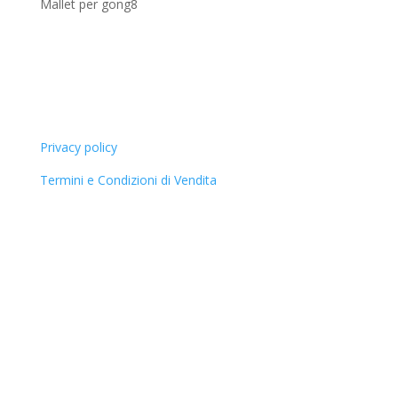
8
Mallet per gong
8
prodotti
Privacy policy
Termini e Condizioni di Vendita
Armonie Sonore Di Lusenti Ari© 2013. All Rights
Reserved.
Via Grandi 5/30, 42020 Albinea (RE)
Partita Iva 02540600356 LSNRAI59P16H223A