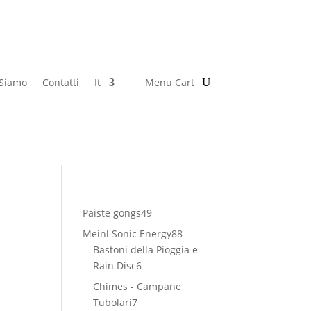
 Siamo
Contatti
It
Menu Cart
49
Paiste gongs
49
prodotti
88
Meinl Sonic Energy
88
prodotti
Bastoni della Pioggia e
6
Rain Disc
6
prodotti
Chimes - Campane
7
Tubolari
7