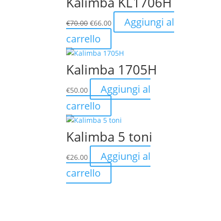
Kalimba KL1706H
Il
Il
Aggiungi al
€
70.00
€
66.00
prezzo
prezzo
carrello
originale
attuale
era:
è:
€70.00.
€66.00.
Kalimba 1705H
Aggiungi al
€
50.00
carrello
Kalimba 5 toni
Aggiungi al
€
26.00
carrello