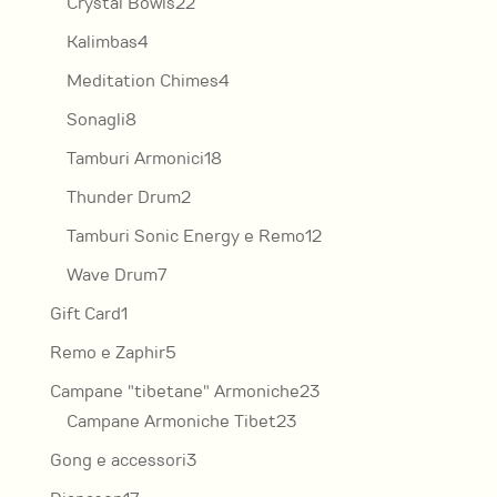
22
Crystal Bowls
22
prodotti
4
Kalimbas
4
prodotti
4
Meditation Chimes
4
prodotti
8
Sonagli
8
prodotti
18
Tamburi Armonici
18
prodotti
2
Thunder Drum
2
prodotti
12
Tamburi Sonic Energy e Remo
12
prodotti
7
Wave Drum
7
prodotti
1
Gift Card
1
prodotto
5
Remo e Zaphir
5
prodotti
23
Campane "tibetane" Armoniche
23
23
prodotti
Campane Armoniche Tibet
23
prodotti
3
Gong e accessori
3
prodotti