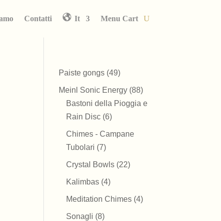
iamo
Contatti
It
Menu Cart
49
Paiste gongs
49
prodotti
88
Meinl Sonic Energy
88
prodotti
Bastoni della Pioggia e
6
Rain Disc
6
prodotti
Chimes - Campane
7
Tubolari
7
prodotti
22
Crystal Bowls
22
prodotti
4
Kalimbas
4
prodotti
4
Meditation Chimes
4
prodotti
8
Sonagli
8