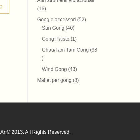
Altri strumenti vibrazionali
16
16
prodotti
52
Gong e accessori
52
40
prodotti
Sun Gong
40
prodotti
1
Gong Paiste
1
prodotto
Chau/Tam Tam Gong
38
38
prodotti
43
Wind Gong
43
prodotti
8
Mallet per gong
8
prodotti
Ari© 2013. All Rights Reserved.