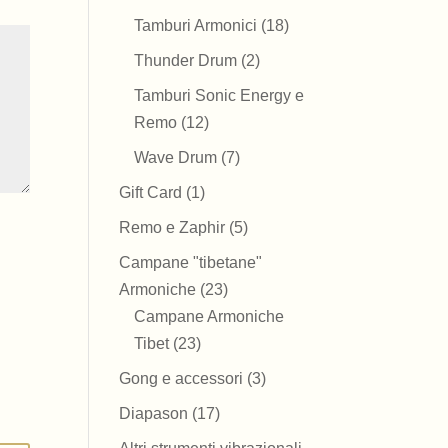
prodotti
18
Tamburi Armonici
18
prodotti
2
Thunder Drum
2
prodotti
Tamburi Sonic Energy e
12
Remo
12
prodotti
7
Wave Drum
7
prodotti
1
Gift Card
1
prodotto
5
Remo e Zaphir
5
prodotti
Campane "tibetane"
23
Armoniche
23
prodotti
Campane Armoniche
23
Tibet
23
prodotti
3
Gong e accessori
3
prodotti
17
Diapason
17
prodotti