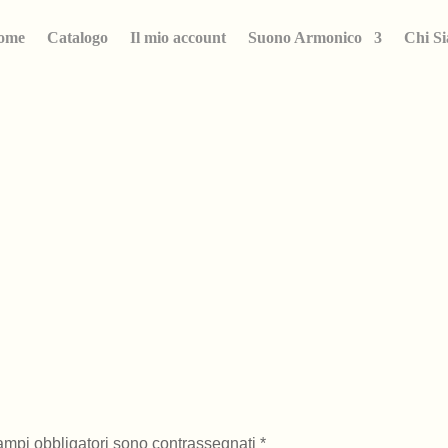
ome
Catalogo
Il mio account
Suono Armonico
Chi S
campi obbligatori sono contrassegnati
*