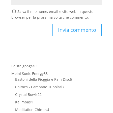
Salva il mio nome, email e sito web in questo
browser per la prossima volta che commento.
49
Paiste gongs
49
prodotti
88
Meinl Sonic Energy
88
prodotti
6
Bastoni della Pioggia e Rain Disc
6
prodotti
7
Chimes - Campane Tubolari
7
prodotti
22
Crystal Bowls
22
prodotti
4
Kalimbas
4
prodotti
4
Meditation Chimes
4