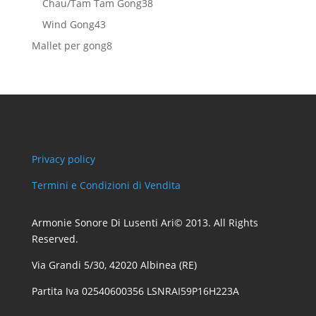
38
Chau/Tam Tam Gong
38
prodotti
43
Wind Gong
43
prodotti
8
Mallet per gong
8
prodotti
Privacy policy
Termini e Condizioni di Vendita
Armonie Sonore Di Lusenti Ari© 2013. All Rights
Reserved.
Via Grandi 5/30, 42020 Albinea (RE)
Partita Iva 02540600356 LSNRAI59P16H223A