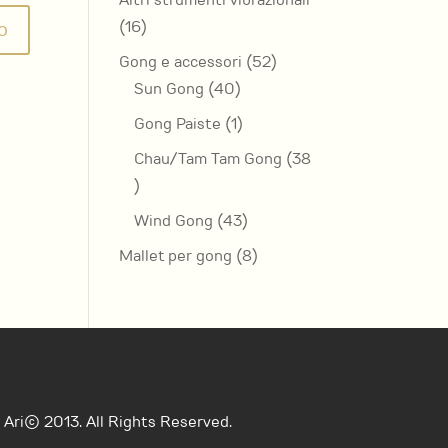
Altri strumenti vibrazionali
16
16
prodotti
52
Gong e accessori
52
40
prodotti
Sun Gong
40
prodotti
1
Gong Paiste
1
prodotto
Chau/Tam Tam Gong
38
38
prodotti
43
Wind Gong
43
prodotti
8
Mallet per gong
8
prodotti
Ari© 2013. All Rights Reserved.