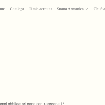
me
Catalogo
Il mio account
Suono Armonico
Chi Si
campi obbligatori sono contrassegnati
*