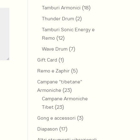
prodotti
18
Tamburi Armonici
18
prodotti
2
Thunder Drum
2
prodotti
Tamburi Sonic Energy e
12
Remo
12
prodotti
7
Wave Drum
7
prodotti
1
Gift Card
1
prodotto
5
Remo e Zaphir
5
prodotti
Campane "tibetane"
23
Armoniche
23
prodotti
Campane Armoniche
23
Tibet
23
prodotti
3
Gong e accessori
3
prodotti
17
Diapason
17
prodotti