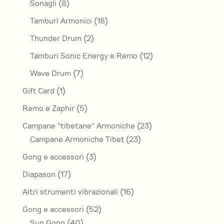
8
Sonagli
8
prodotti
18
Tamburi Armonici
18
prodotti
2
Thunder Drum
2
prodotti
12
Tamburi Sonic Energy e Remo
12
prodotti
7
Wave Drum
7
prodotti
1
Gift Card
1
prodotto
5
Remo e Zaphir
5
prodotti
23
Campane "tibetane" Armoniche
23
23
prodotti
Campane Armoniche Tibet
23
prodotti
3
Gong e accessori
3
prodotti
17
Diapason
17
prodotti
16
Altri strumenti vibrazionali
16
prodotti
52
Gong e accessori
52
40
prodotti
Sun Gong
40