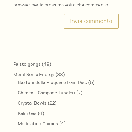
browser per la prossima volta che commento.
49
Paiste gongs
49
prodotti
88
Meinl Sonic Energy
88
prodotti
6
Bastoni della Pioggia e Rain Disc
6
prodotti
7
Chimes - Campane Tubolari
7
prodotti
22
Crystal Bowls
22
prodotti
4
Kalimbas
4
prodotti
4
Meditation Chimes
4
prodotti