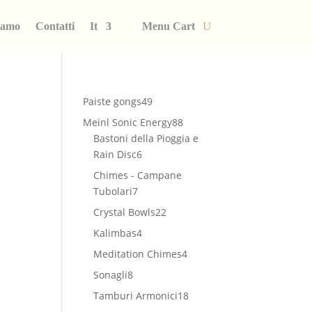
iamo
Contatti
It
Menu Cart
49
Paiste gongs
49
prodotti
88
Meinl Sonic Energy
88
prodotti
Bastoni della Pioggia e
6
Rain Disc
6
prodotti
Chimes - Campane
7
Tubolari
7
prodotti
22
Crystal Bowls
22
prodotti
4
Kalimbas
4
prodotti
4
Meditation Chimes
4
prodotti
8
Sonagli
8
prodotti
18
Tamburi Armonici
18
prodotti