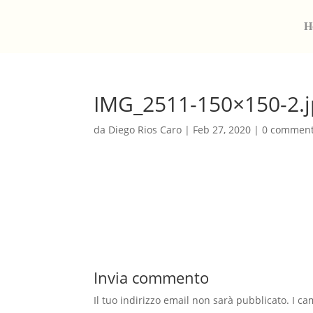
H
IMG_2511-150×150-2.j
da
Diego Rios Caro
|
Feb 27, 2020
|
0 comment
Invia commento
Il tuo indirizzo email non sarà pubblicato.
I ca