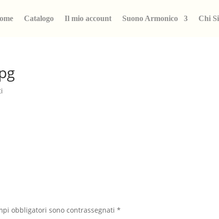
ome
Catalogo
Il mio account
Suono Armonico
Chi S
pg
i
mpi obbligatori sono contrassegnati
*