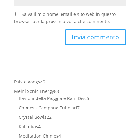
Salva il mio nome, email e sito web in questo
browser per la prossima volta che commento.
49
Paiste gongs
49
prodotti
88
Meinl Sonic Energy
88
prodotti
6
Bastoni della Pioggia e Rain Disc
6
prodotti
7
Chimes - Campane Tubolari
7
prodotti
22
Crystal Bowls
22
prodotti
4
Kalimbas
4
prodotti
4
Meditation Chimes
4