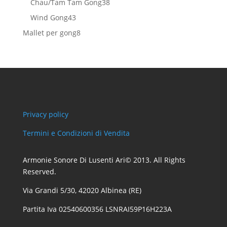
38
Chau/Tam Tam Gong
38
prodotti
43
Wind Gong
43
prodotti
8
Mallet per gong
8
prodotti
Privacy policy
Termini e Condizioni di Vendita
Armonie Sonore Di Lusenti Ari© 2013. All Rights
Reserved.
Via Grandi 5/30, 42020 Albinea (RE)
Partita Iva 02540600356 LSNRAI59P16H223A