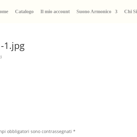
ome
Catalogo
Il mio account
Suono Armonico
Chi S
-1.jpg
i
mpi obbligatori sono contrassegnati
*