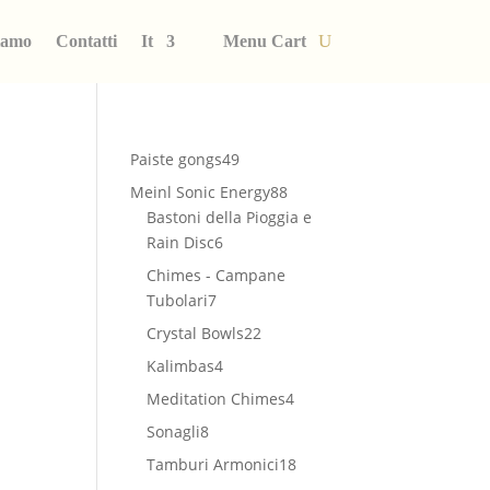
iamo
Contatti
It
Menu Cart
49
Paiste gongs
49
prodotti
88
Meinl Sonic Energy
88
prodotti
Bastoni della Pioggia e
6
Rain Disc
6
prodotti
Chimes - Campane
7
Tubolari
7
prodotti
22
Crystal Bowls
22
prodotti
4
Kalimbas
4
prodotti
4
Meditation Chimes
4
prodotti
8
Sonagli
8
prodotti
18
Tamburi Armonici
18
prodotti