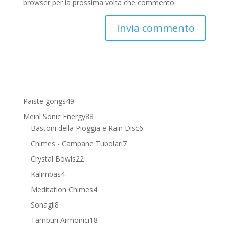
browser per la prossima volta che commento.
49
Paiste gongs
49
prodotti
88
Meinl Sonic Energy
88
prodotti
6
Bastoni della Pioggia e Rain Disc
6
prodotti
7
Chimes - Campane Tubolari
7
prodotti
22
Crystal Bowls
22
prodotti
4
Kalimbas
4
prodotti
4
Meditation Chimes
4
prodotti
8
Sonagli
8
prodotti
18
Tamburi Armonici
18