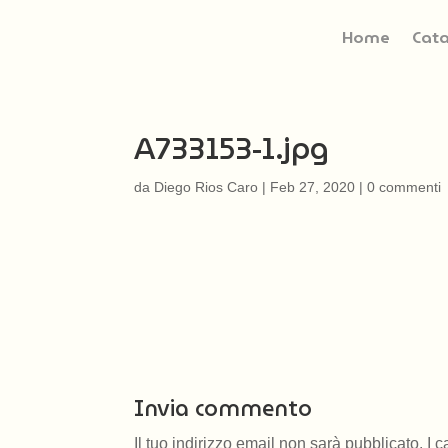
Home
Cat
A733153-1.jpg
da
Diego Rios Caro
|
Feb 27, 2020
|
0 commenti
Invia commento
Il tuo indirizzo email non sarà pubblicato.
I 