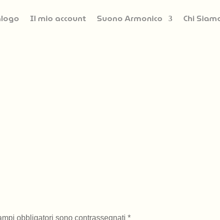
alogo
Il mio account
Suono Armonico
Chi Siam
campi obbligatori sono contrassegnati
*