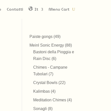
o
Contatti
It
Menu Cart
49
Paiste gongs
49
prodotti
88
Meinl Sonic Energy
88
prodotti
Bastoni della Pioggia e
6
Rain Disc
6
prodotti
Chimes - Campane
7
Tubolari
7
prodotti
22
Crystal Bowls
22
prodotti
4
Kalimbas
4
prodotti
4
Meditation Chimes
4
prodotti
8
Sonagli
8