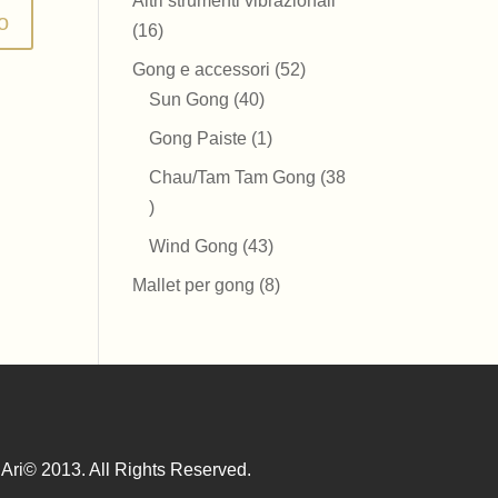
Altri strumenti vibrazionali
16
16
prodotti
52
Gong e accessori
52
40
prodotti
Sun Gong
40
prodotti
1
Gong Paiste
1
prodotto
Chau/Tam Tam Gong
38
38
prodotti
43
Wind Gong
43
prodotti
8
Mallet per gong
8
prodotti
Ari© 2013. All Rights Reserved.