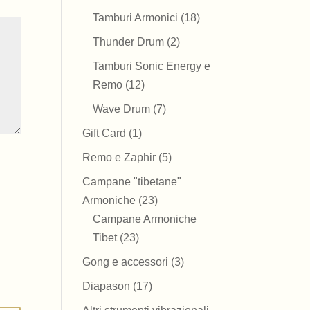
prodotti
18
Tamburi Armonici
18
prodotti
2
Thunder Drum
2
prodotti
Tamburi Sonic Energy e
12
Remo
12
prodotti
7
Wave Drum
7
prodotti
1
Gift Card
1
prodotto
5
Remo e Zaphir
5
prodotti
Campane "tibetane"
23
Armoniche
23
prodotti
Campane Armoniche
23
Tibet
23
prodotti
3
Gong e accessori
3
prodotti
17
Diapason
17
prodotti