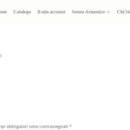
ome
Catalogo
Il mio account
Suono Armonico
Chi S
i
mpi obbligatori sono contrassegnati
*