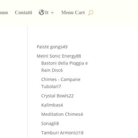
iamo
Contatti
It
Menu Cart
49
Paiste gongs
49
prodotti
88
Meinl Sonic Energy
88
prodotti
Bastoni della Pioggia e
6
Rain Disc
6
prodotti
Chimes - Campane
7
Tubolari
7
prodotti
22
Crystal Bowls
22
prodotti
4
Kalimbas
4
prodotti
4
Meditation Chimes
4
prodotti
8
Sonagli
8
prodotti
18
Tamburi Armonici
18