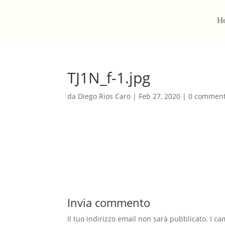
H
TJ1N_f-1.jpg
da
Diego Rios Caro
|
Feb 27, 2020
|
0 comment
Invia commento
Il tuo indirizzo email non sarà pubblicato.
I ca