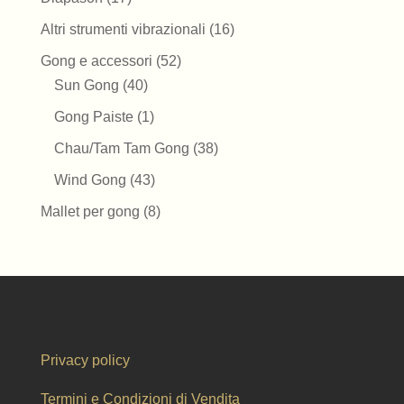
prodotti
16
Altri strumenti vibrazionali
16
prodotti
52
Gong e accessori
52
40
prodotti
Sun Gong
40
prodotti
1
Gong Paiste
1
prodotto
38
Chau/Tam Tam Gong
38
prodotti
43
Wind Gong
43
prodotti
8
Mallet per gong
8
prodotti
Privacy policy
Termini e Condizioni di Vendita