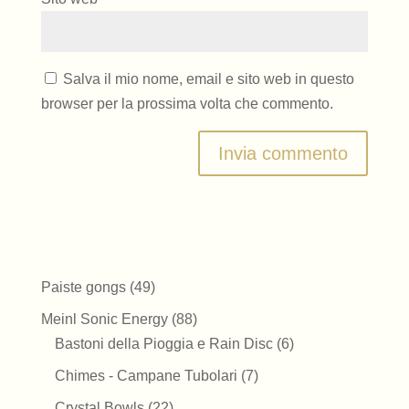
Salva il mio nome, email e sito web in questo
browser per la prossima volta che commento.
49
Paiste gongs
49
prodotti
88
Meinl Sonic Energy
88
prodotti
6
Bastoni della Pioggia e Rain Disc
6
prodotti
7
Chimes - Campane Tubolari
7
prodotti
22
Crystal Bowls
22