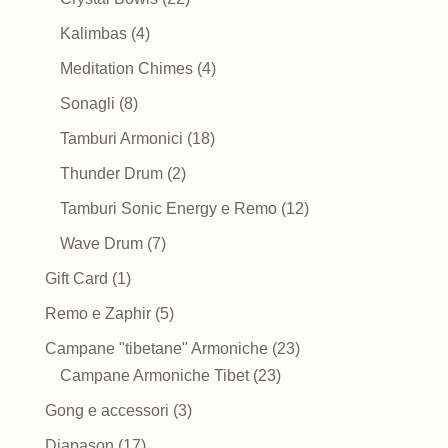
prodotti
4
Kalimbas
4
prodotti
4
Meditation Chimes
4
prodotti
8
Sonagli
8
prodotti
18
Tamburi Armonici
18
prodotti
2
Thunder Drum
2
prodotti
12
Tamburi Sonic Energy e Remo
12
prodotti
7
Wave Drum
7
prodotti
1
Gift Card
1
prodotto
5
Remo e Zaphir
5
prodotti
23
Campane "tibetane" Armoniche
23
23
prodotti
Campane Armoniche Tibet
23
prodotti
3
Gong e accessori
3
prodotti
17
Diapason
17