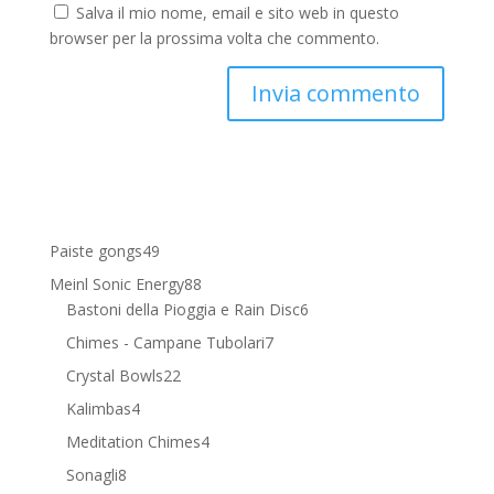
Salva il mio nome, email e sito web in questo
browser per la prossima volta che commento.
49
Paiste gongs
49
prodotti
88
Meinl Sonic Energy
88
prodotti
6
Bastoni della Pioggia e Rain Disc
6
prodotti
7
Chimes - Campane Tubolari
7
prodotti
22
Crystal Bowls
22
prodotti
4
Kalimbas
4
prodotti
4
Meditation Chimes
4
prodotti
8
Sonagli
8