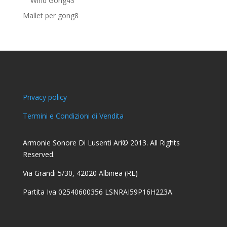
Wind Gong
43
prodotti
8
Mallet per gong
8
prodotti
Privacy policy
Termini e Condizioni di Vendita
Armonie Sonore Di Lusenti Ari© 2013. All Rights
Reserved.
Via Grandi 5/30, 42020 Albinea (RE)
Partita Iva 02540600356 LSNRAI59P16H223A