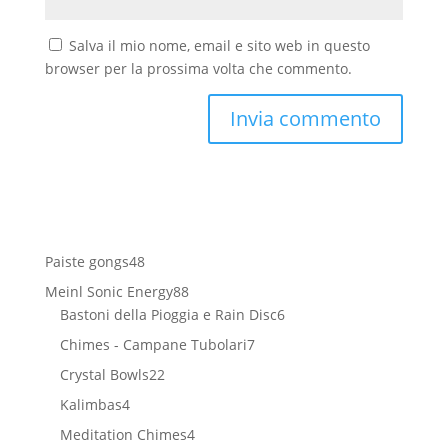
Salva il mio nome, email e sito web in questo
browser per la prossima volta che commento.
48
Paiste gongs
48
prodotti
88
Meinl Sonic Energy
88
prodotti
6
Bastoni della Pioggia e Rain Disc
6
prodotti
7
Chimes - Campane Tubolari
7
prodotti
22
Crystal Bowls
22
prodotti
4
Kalimbas
4
prodotti
4
Meditation Chimes
4