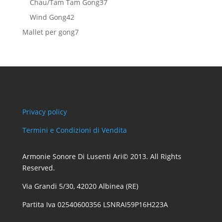
37
Chau/Tam Tam Gong
37
prodotti
42
Wind Gong
42
prodotti
7
Mallet per gong
7
prodotti
Privacy policy
Termini e Condizioni di Vendita
Armonie Sonore Di Lusenti Ari© 2013. All Rights
Reserved.
Via Grandi 5/30, 42020 Albinea (RE)
Partita Iva 02540600356 LSNRAI59P16H223A