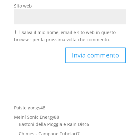
Sito web
Salva il mio nome, email e sito web in questo
browser per la prossima volta che commento.
48
Paiste gongs
48
prodotti
88
Meinl Sonic Energy
88
prodotti
6
Bastoni della Pioggia e Rain Disc
6
prodotti
7
Chimes - Campane Tubolari
7