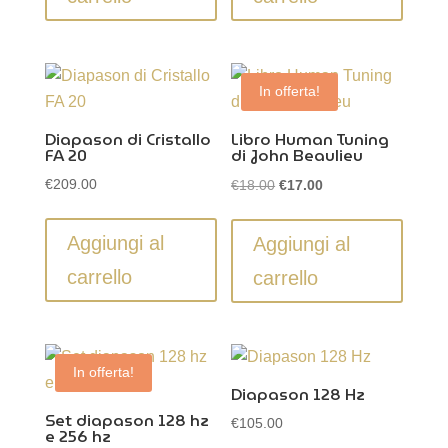
In offerta!
Diapason di Cristallo
Libro Human Tuning
FA 20
di John Beaulieu
Il
Il
€
209.00
€
18.00
€
17.00
prezzo
prezzo
originale
attuale
Aggiungi al
Aggiungi al
era:
è:
carrello
carrello
€18.00.
€17.00.
In offerta!
Diapason 128 Hz
Set diapason 128 hz
€
105.00
e 256 hz