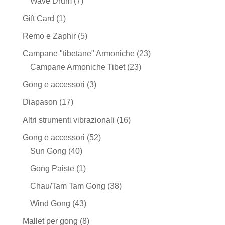
7
Wave Drum
7
prodotti
1
Gift Card
1
prodotto
5
Remo e Zaphir
5
prodotti
23
Campane "tibetane" Armoniche
23
23
prodotti
Campane Armoniche Tibet
23
prodotti
3
Gong e accessori
3
prodotti
17
Diapason
17
prodotti
16
Altri strumenti vibrazionali
16
prodotti
52
Gong e accessori
52
40
prodotti
Sun Gong
40
prodotti
1
Gong Paiste
1
prodotto
38
Chau/Tam Tam Gong
38
prodotti
43
Wind Gong
43
prodotti
8
Mallet per gong
8