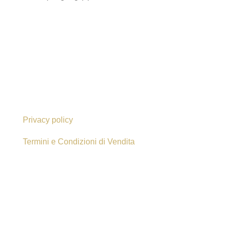
prodotti
Privacy policy
Termini e Condizioni di Vendita
Armonie Sonore Di Lusenti Ari© 2013. All Rights
Reserved.
Via Grandi 5/30, 42020 Albinea (RE)