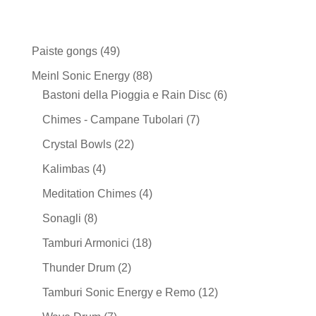
49
Paiste gongs
49
prodotti
88
Meinl Sonic Energy
88
prodotti
6
Bastoni della Pioggia e Rain Disc
6
prodotti
7
Chimes - Campane Tubolari
7
prodotti
22
Crystal Bowls
22
prodotti
4
Kalimbas
4
prodotti
4
Meditation Chimes
4
prodotti
8
Sonagli
8
prodotti
18
Tamburi Armonici
18
prodotti
2
Thunder Drum
2
prodotti
12
Tamburi Sonic Energy e Remo
12
prodotti