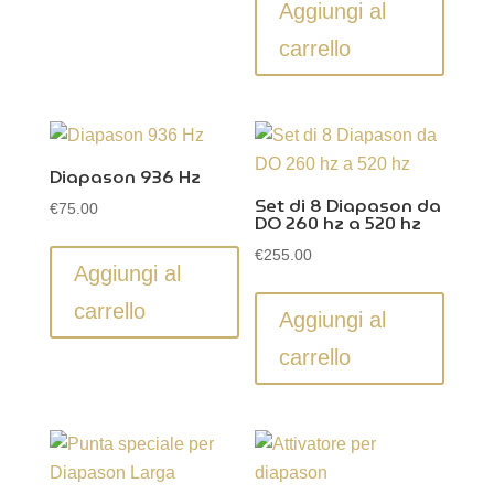
originale
attuale
Aggiungi al
era:
è:
carrello
€342.00.
€317.00.
Diapason 936 Hz
Set di 8 Diapason da
€
75.00
DO 260 hz a 520 hz
€
255.00
Aggiungi al
carrello
Aggiungi al
carrello