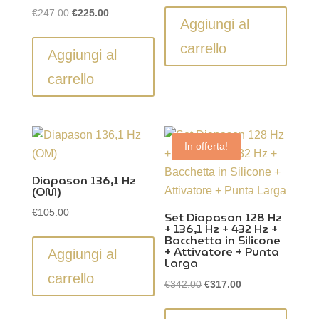
Il
Il
€
247.00
€
225.00
Aggiungi al
prezzo
prezzo
carrello
originale
attuale
Aggiungi al
era:
è:
carrello
€247.00.
€225.00.
In offerta!
Diapason 136,1 Hz
(OM)
€
105.00
Set Diapason 128 Hz
+ 136,1 Hz + 432 Hz +
Bacchetta in Silicone
+ Attivatore + Punta
Aggiungi al
Larga
carrello
Il
Il
€
342.00
€
317.00
prezzo
prezzo