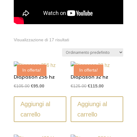
Visualizzazione di 17 risultati
In offerta!
In offerta!
Diapason 256 hz
Diapason 32 hz
Il
Il
Il
Il
€
105.00
€
125.00
€
95.00
€
115.00
prezzo
prezzo
prezzo
prezzo
originale
attuale
originale
attuale
Aggiungi al
Aggiungi al
era:
è:
era:
è:
carrello
carrello
€105.00.
€95.00.
€125.00.
€115.00.