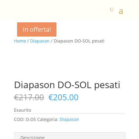
In offerta!
In offerta!
Home
/
Diapason
/ Diapason DO-SOL pesati
Diapason DO-SOL pesati
Il
Il
€
217.00
€
205.00
prezzo
prezzo
originale
attuale
Esaurito
era:
è:
COD:
D-DS
Categoria:
Diapason
€217.00.
€205.00.
Descrizione