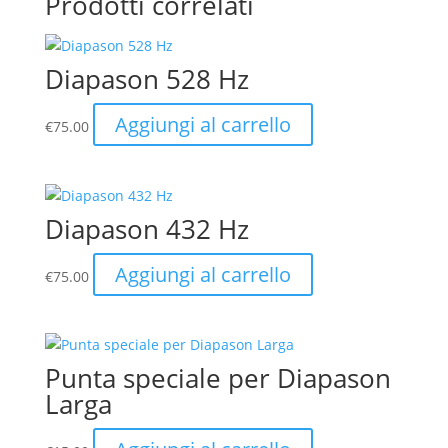
Prodotti correlati
€342.00.
€317.00.
Diapason 528 Hz
Aggiungi al carrello
€
75.00
Diapason 432 Hz
Aggiungi al carrello
€
75.00
Punta speciale per Diapason
Larga