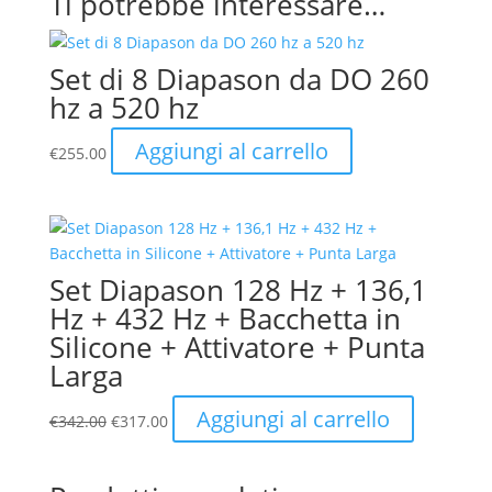
Ti potrebbe interessare…
Set di 8 Diapason da DO 260
hz a 520 hz
Aggiungi al carrello
€
255.00
Set Diapason 128 Hz + 136,1
Hz + 432 Hz + Bacchetta in
Silicone + Attivatore + Punta
Larga
Il
Il
Aggiungi al carrello
€
342.00
€
317.00
prezzo
prezzo
originale
attuale
era:
è: