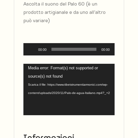
Ascolta il suono del Palo 60 (è un
prodotto artigianale e da uno all’altro
può variare)
Audio
00:00
00:00
Player
Video
Media error: Format(s) not supported or
Player
source(s) not found
Scarica il file: https://www.tibetstrumentiarmonici.com/wp-
content/uploads/2020/11/Palo-de-agua-Italiano.mp4?_=2
Informazioni