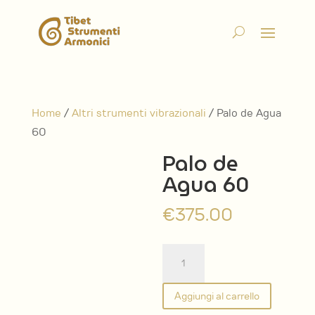
Home
/
Altri strumenti vibrazionali
/ Palo de Agua
60
Palo de
Agua 60
€
375.00
Palo
de
Agua
Aggiungi al carrello
60