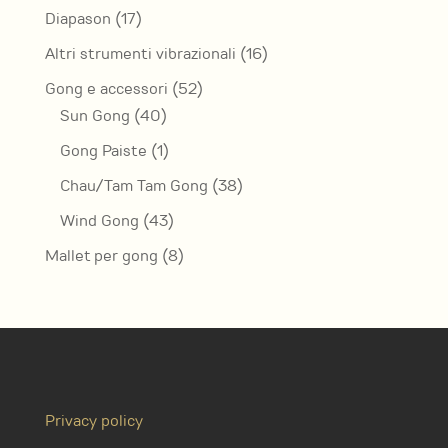
prodotti
17
Diapason
17
prodotti
16
Altri strumenti vibrazionali
16
prodotti
52
Gong e accessori
52
40
prodotti
Sun Gong
40
prodotti
1
Gong Paiste
1
prodotto
38
Chau/Tam Tam Gong
38
prodotti
43
Wind Gong
43
prodotti
8
Mallet per gong
8
prodotti
Privacy policy