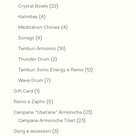
prodotti
22
Crystal Bowls
22
prodotti
4
Kalimbas
4
prodotti
4
Meditation Chimes
4
prodotti
8
Sonagli
8
prodotti
18
Tamburi Armonici
18
prodotti
2
Thunder Drum
2
prodotti
12
Tamburi Sonic Energy e Remo
12
prodotti
7
Wave Drum
7
prodotti
1
Gift Card
1
prodotto
5
Remo e Zaphir
5
prodotti
23
Campane "tibetane" Armoniche
23
23
prodotti
Campane Armoniche Tibet
23
prodotti
3
Gong e accessori
3