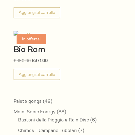
Aggiungi al carrello
In offerta!
Bio Ram
Il
Il
€
450.00
€
371.00
prezzo
prezzo
Aggiungi al carrello
originale
attuale
era:
è:
€450.00.
€371.00.
49
Paiste gongs
49
prodotti
88
Meinl Sonic Energy
88
prodotti
6
Bastoni della Pioggia e Rain Disc
6
prodotti
7
Chimes - Campane Tubolari
7