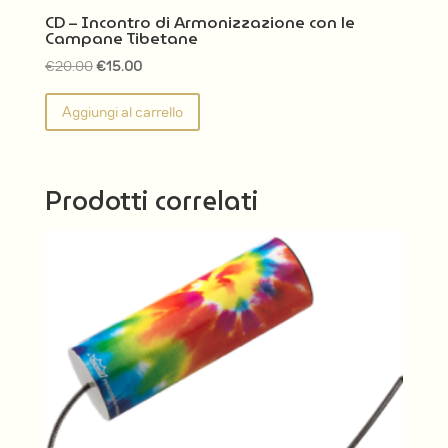
CD – Incontro di Armonizzazione con le
Campane Tibetane
Il
Il
€
20.00
€
15.00
prezzo
prezzo
Aggiungi al carrello
originale
attuale
era:
è:
€20.00.
€15.00.
Prodotti correlati