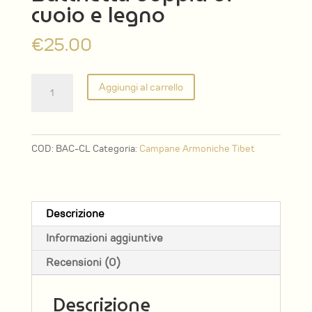
cuoio e legno
€
25.00
Bacchetta
Aggiungi al carrello
doppia
di
cuoio
COD:
BAC-CL
Categoria:
Campane Armoniche Tibet
e
legno
quantità
Descrizione
Informazioni aggiuntive
Recensioni (0)
Descrizione