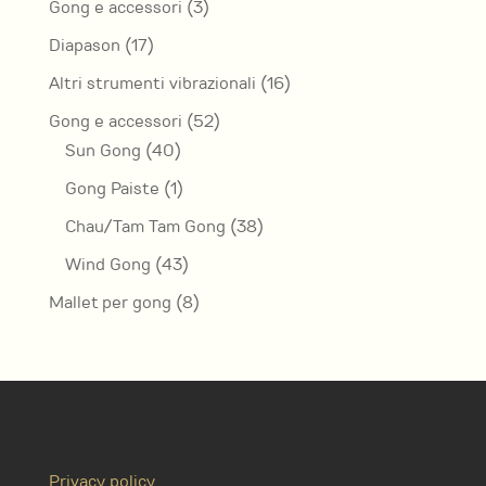
3
Gong e accessori
3
prodotti
17
Diapason
17
prodotti
16
Altri strumenti vibrazionali
16
prodotti
52
Gong e accessori
52
40
prodotti
Sun Gong
40
prodotti
1
Gong Paiste
1
prodotto
38
Chau/Tam Tam Gong
38
prodotti
43
Wind Gong
43
prodotti
8
Mallet per gong
8
prodotti
Privacy policy