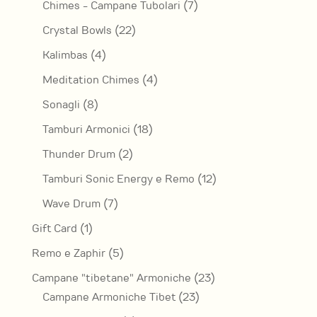
7
Chimes - Campane Tubolari
7
prodotti
22
Crystal Bowls
22
prodotti
4
Kalimbas
4
prodotti
4
Meditation Chimes
4
prodotti
8
Sonagli
8
prodotti
18
Tamburi Armonici
18
prodotti
2
Thunder Drum
2
prodotti
12
Tamburi Sonic Energy e Remo
12
prodotti
7
Wave Drum
7
prodotti
1
Gift Card
1
prodotto
5
Remo e Zaphir
5
prodotti
23
Campane "tibetane" Armoniche
23
23
prodotti
Campane Armoniche Tibet
23
prodotti