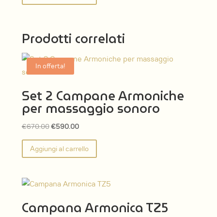
Prodotti correlati
In offerta!
Set 2 Campane Armoniche
per massaggio sonoro
Il
Il
€
670.00
€
590.00
prezzo
prezzo
Aggiungi al carrello
originale
attuale
era:
è:
€670.00.
€590.00.
Campana Armonica TZ5