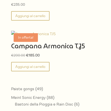
€
235.00
Aggiungi al carrello
In offerta!
Campana Armonica TJ5
Il
Il
€
200.00
€
185.00
prezzo
prezzo
Aggiungi al carrello
originale
attuale
era:
è:
€200.00.
€185.00.
49
Paiste gongs
49
prodotti
88
Meinl Sonic Energy
88
prodotti
6
Bastoni della Pioggia e Rain Disc
6
prodotti