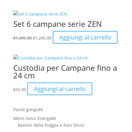
originale
attuale
era:
è:
€310.00.
€295.00.
Set 6 campane serie ZEN
Il
Il
Aggiungi al carrello
€
1,345.00
€
1,245.00
prezzo
prezzo
originale
attuale
era:
è:
€1,345.00.
€1,245.00.
Custodia per Campane fino a
24 cm
Aggiungi al carrello
€
65.00
49
Paiste gongs
49
prodotti
88
Meinl Sonic Energy
88
prodotti
6
Bastoni della Pioggia e Rain Disc
6
prodotti