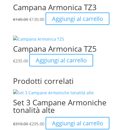
Campana Armonica TZ3
Il
Il
Aggiungi al carrello
€
140.00
€
130.00
prezzo
prezzo
originale
attuale
era:
è:
€140.00.
€130.00.
Campana Armonica TZ5
Aggiungi al carrello
€
235.00
Prodotti correlati
Set 3 Campane Armoniche
tonalità alte
Il
Il
Aggiungi al carrello
€
310.00
€
295.00
prezzo
prezzo