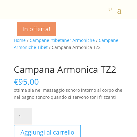
In offerta!
In offerta!
In offerta!
Home
/
Campane "tibetane" Armoniche
/
Campane
Armoniche Tibet
/ Campana Armonica TZ2
Campana Armonica TZ2
€
95.00
ottima sia nel massaggio sonoro intorno al corpo che
nel bagno sonoro quando ci servono toni frizzanti
Campana
Armonica
TZ2
Aggiungi al carrello
quantità