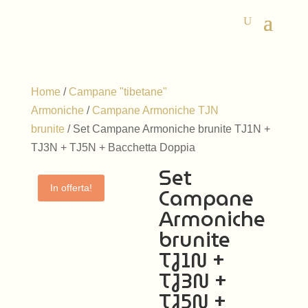
Home
/
Campane "tibetane"
Armoniche
/
Campane Armoniche TJN
brunite
/ Set Campane Armoniche brunite TJ1N +
TJ3N + TJ5N + Bacchetta Doppia
Set
Campane
In offerta!
Armoniche
brunite
TJ1N +
TJ3N +
TJ5N +