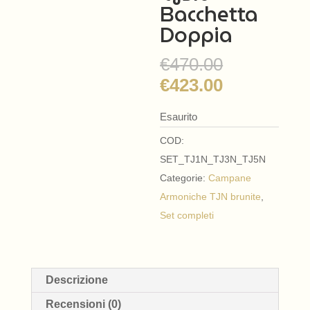
Bacchetta
Doppia
Il
€
470.00
prezzo
Il
€
423.00
originale
prezzo
era:
Esaurito
attuale
€470.00.
è:
COD:
€423.00.
SET_TJ1N_TJ3N_TJ5N
Categorie:
Campane
Armoniche TJN brunite
,
Set completi
Descrizione
Recensioni (0)