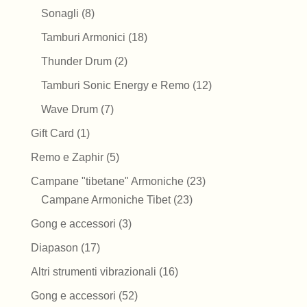
prodotti
8
Sonagli
8
prodotti
18
Tamburi Armonici
18
prodotti
2
Thunder Drum
2
prodotti
12
Tamburi Sonic Energy e Remo
12
prodotti
7
Wave Drum
7
prodotti
1
Gift Card
1
prodotto
5
Remo e Zaphir
5
prodotti
23
Campane "tibetane" Armoniche
23
23
prodotti
Campane Armoniche Tibet
23
prodotti
3
Gong e accessori
3
prodotti
17
Diapason
17
prodotti
16
Altri strumenti vibrazionali
16
prodotti
52
Gong e accessori
52