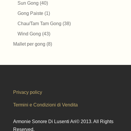
40
prodotti
Sun Gong
40
prodotti
1
Gong Paiste
1
prodotto
38
Chau/Tam Tam Gong
38
prodotti
43
Wind Gong
43
prodotti
8
Mallet per gong
8
prodotti
Privacy policy
Termini e Condizioni di Vendita
Armonie Sonore Di Lusenti Ari© 2013. All Rights
Reserved.