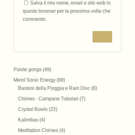
Salva il mio nome, email e sito web in
questo browser per la prossima volta che
commento.
49
Paiste gongs
49
prodotti
88
Meinl Sonic Energy
88
prodotti
6
Bastoni della Pioggia e Rain Disc
6
prodotti
7
Chimes - Campane Tubolari
7
prodotti
22
Crystal Bowls
22
prodotti
4
Kalimbas
4
prodotti
4
Meditation Chimes
4