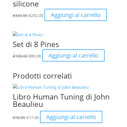
silicone
Il
Il
Aggiungi al carrello
€
340.00
€
292.00
prezzo
prezzo
originale
attuale
era:
è:
€340.00.
€292.00.
Set di 8 Pines
Il
Il
Aggiungi al carrello
€
100.00
€
80.00
prezzo
prezzo
originale
attuale
era:
è:
Prodotti correlati
€100.00.
€80.00.
Libro Human Tuning di John
Beaulieu
Il
Il
Aggiungi al carrello
€
18.00
€
17.00
prezzo
prezzo