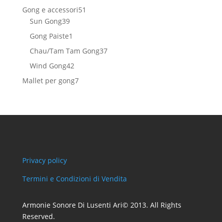
prodotti
51
Gong e accessori
51
39
prodotti
Sun Gong
39
prodotti
1
Gong Paiste
1
prodotto
37
Chau/Tam Tam Gong
37
prodotti
42
Wind Gong
42
prodotti
7
Mallet per gong
7
prodotti
Privacy policy
Termini e Condizioni di Vendita
Armonie Sonore Di Lusenti Ari© 2013. All Rights
Reserved.