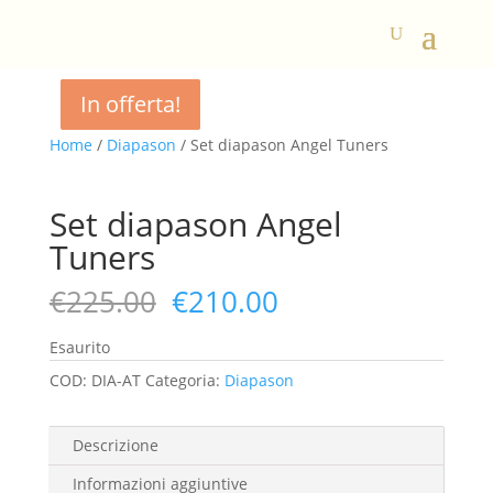
In offerta!
In offerta!
In offerta!
In offerta!
Home
/
Diapason
/ Set diapason Angel Tuners
Set diapason Angel
Tuners
Il
Il
€
225.00
€
210.00
prezzo
prezzo
originale
attuale
Esaurito
era:
è:
COD:
DIA-AT
Categoria:
Diapason
€225.00.
€210.00.
Descrizione
Informazioni aggiuntive