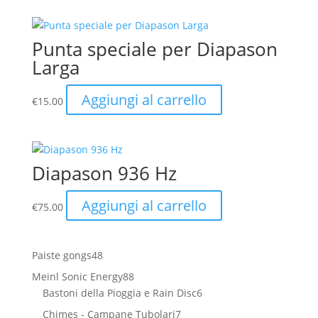
originale
attuale
era:
è:
€18.00.
€17.00.
Punta speciale per Diapason
Larga
Aggiungi al carrello
€
15.00
Diapason 936 Hz
Aggiungi al carrello
€
75.00
48
Paiste gongs
48
prodotti
88
Meinl Sonic Energy
88
prodotti
6
Bastoni della Pioggia e Rain Disc
6
prodotti
7
Chimes - Campane Tubolari
7