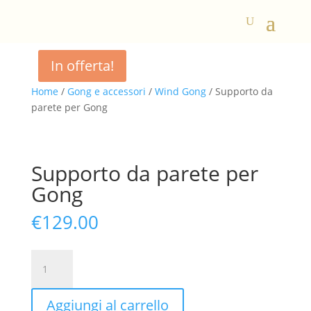
In offerta!
Home
/
Gong e accessori
/
Wind Gong
/ Supporto da
parete per Gong
Supporto da parete per
Gong
€
129.00
Supporto
da
parete
Aggiungi al carrello
per