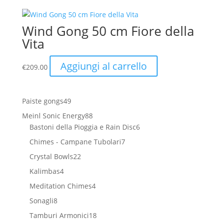
era:
è:
€1,199.00.
€1,079.00.
Wind Gong 50 cm Fiore della
Vita
Aggiungi al carrello
€
209.00
49
Paiste gongs
49
prodotti
88
Meinl Sonic Energy
88
prodotti
6
Bastoni della Pioggia e Rain Disc
6
prodotti
7
Chimes - Campane Tubolari
7
prodotti
22
Crystal Bowls
22
prodotti
4
Kalimbas
4
prodotti
4
Meditation Chimes
4
prodotti
8
Sonagli
8
prodotti
18
Tamburi Armonici
18