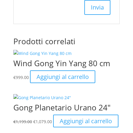
Prodotti correlati
Wind Gong Yin Yang 80 cm
Aggiungi al carrello
€
999.00
Gong Planetario Urano 24″
Il
Il
Aggiungi al carrello
€
1,199.00
€
1,079.00
prezzo
prezzo
originale
attuale