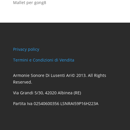
prodotti
8
Mallet per gong
8
prodotti
Privacy policy
Termini e Condizioni di Vendita
Armonie Sonore Di Lusenti Ari© 2013. All Rights
Reserved.
Via Grandi 5/30, 42020 Albinea (RE)
Partita Iva 02540600356 LSNRAI59P16H223A