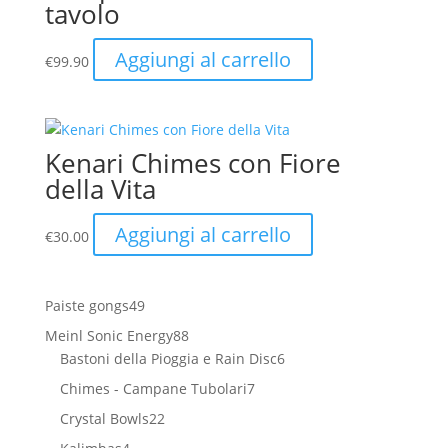
tavolo
Aggiungi al carrello
€
99.90
Kenari Chimes con Fiore
della Vita
Aggiungi al carrello
€
30.00
49
Paiste gongs
49
prodotti
88
Meinl Sonic Energy
88
prodotti
6
Bastoni della Pioggia e Rain Disc
6
prodotti
7
Chimes - Campane Tubolari
7
prodotti
22
Crystal Bowls
22
prodotti
4