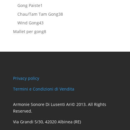
prodotti
1
Gong Paiste
1
prodotto
38
Chau/Tam Tam Gong
38
prodotti
43
Wind Gong
43
prodotti
8
Mallet per gong
8
prodotti
Privacy policy
Termini e Condizioni di Vendita
Armonie Sonore Di Lusenti Ari© 2013. All Rights
Reserved.
Via Grandi 5/30, 42020 Albinea (RE)