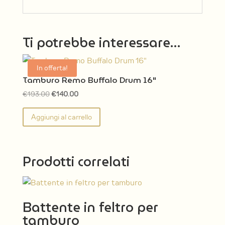
Ti potrebbe interessare…
In offerta!
Tamburo Remo Buffalo Drum 16″
Il
Il
€
193.00
€
140.00
prezzo
prezzo
Aggiungi al carrello
originale
attuale
era:
è:
€193.00.
€140.00.
Prodotti correlati
Battente in feltro per
tamburo