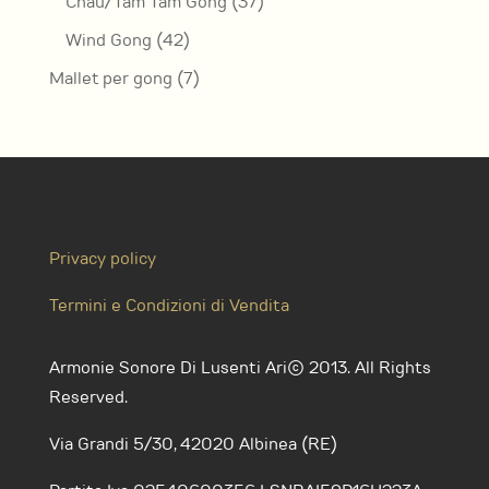
37
Chau/Tam Tam Gong
37
prodotti
42
Wind Gong
42
prodotti
7
Mallet per gong
7
prodotti
Privacy policy
Termini e Condizioni di Vendita
Armonie Sonore Di Lusenti Ari© 2013. All Rights
Reserved.
Via Grandi 5/30, 42020 Albinea (RE)