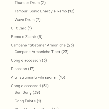
prodotti
2
Thunder Drum
2
prodotti
12
Tamburi Sonic Energy e Remo
12
prodotti
7
Wave Drum
7
prodotti
1
Gift Card
1
prodotto
5
Remo e Zaphir
5
prodotti
23
Campane "tibetane" Armoniche
23
23
prodotti
Campane Armoniche Tibet
23
prodotti
3
Gong e accessori
3
prodotti
17
Diapason
17
prodotti
16
Altri strumenti vibrazionali
16
prodotti
51
Gong e accessori
51
39
prodotti
Sun Gong
39
prodotti
1
Gong Paiste
1
prodotto