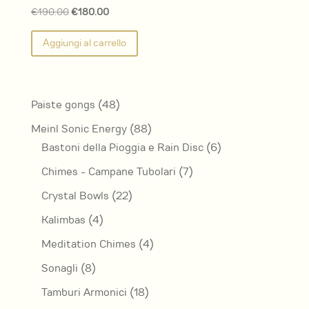
Il
Il
€
190.00
€
180.00
prezzo
prezzo
Aggiungi al carrello
originale
attuale
era:
è:
€190.00.
€180.00.
48
Paiste gongs
48
prodotti
88
Meinl Sonic Energy
88
prodotti
6
Bastoni della Pioggia e Rain Disc
6
prodotti
7
Chimes - Campane Tubolari
7
prodotti
22
Crystal Bowls
22
prodotti
4
Kalimbas
4
prodotti
4
Meditation Chimes
4
prodotti
8
Sonagli
8
prodotti
18
Tamburi Armonici
18