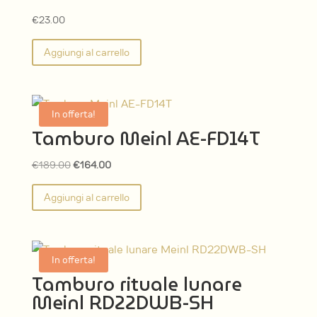
€
23.00
Aggiungi al carrello
In offerta!
Tamburo Meinl AE-FD14T
Il
Il
€
189.00
€
164.00
prezzo
prezzo
Aggiungi al carrello
originale
attuale
era:
è:
€189.00.
€164.00.
In offerta!
Tamburo rituale lunare
Meinl RD22DWB-SH