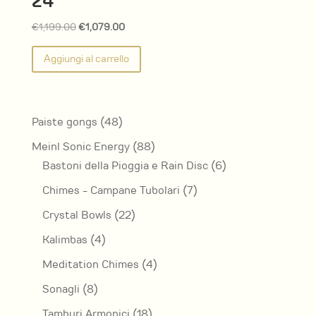
24″
Il
Il
€
1,199.00
€
1,079.00
prezzo
prezzo
Aggiungi al carrello
originale
attuale
era:
è:
€1,199.00.
€1,079.00.
48
Paiste gongs
48
prodotti
88
Meinl Sonic Energy
88
prodotti
6
Bastoni della Pioggia e Rain Disc
6
prodotti
7
Chimes - Campane Tubolari
7
prodotti
22
Crystal Bowls
22
prodotti
4
Kalimbas
4
prodotti
4
Meditation Chimes
4
prodotti
8
Sonagli
8
prodotti
18
Tamburi Armonici
18