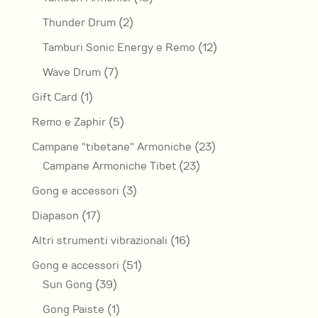
prodotti
2
Thunder Drum
2
prodotti
12
Tamburi Sonic Energy e Remo
12
prodotti
7
Wave Drum
7
prodotti
1
Gift Card
1
prodotto
5
Remo e Zaphir
5
prodotti
23
Campane "tibetane" Armoniche
23
23
prodotti
Campane Armoniche Tibet
23
prodotti
3
Gong e accessori
3
prodotti
17
Diapason
17
prodotti
16
Altri strumenti vibrazionali
16
prodotti
51
Gong e accessori
51
39
prodotti
Sun Gong
39
prodotti
1
Gong Paiste
1