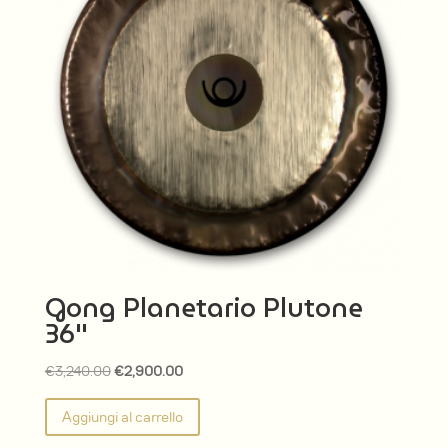
Gong Planetario Plutone
36″
Il
Il
€
3,240.00
€
2,900.00
prezzo
prezzo
Aggiungi al carrello
originale
attuale
era:
è: