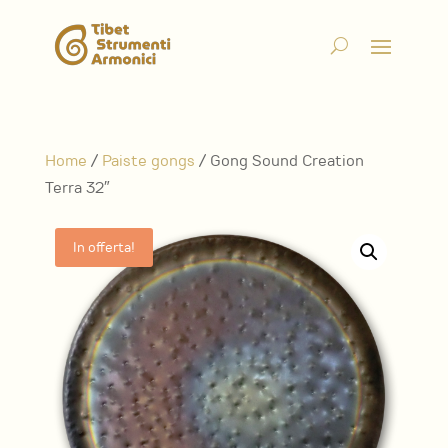
Home
/
Paiste gongs
/ Gong Sound Creation
Terra 32″
In offerta!