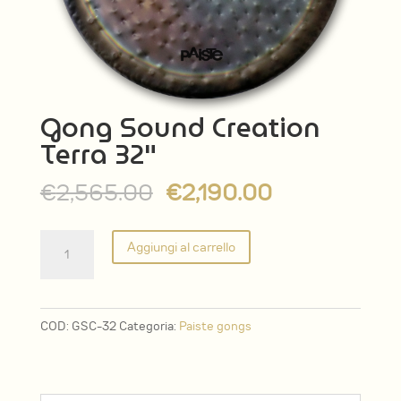
Gong Sound Creation
Terra 32″
Il
Il
€
2,565.00
€
2,190.00
prezzo
prezzo
originale
attuale
Gong
Aggiungi al carrello
era:
è:
Sound
€2,565.00.
€2,190.00.
Creation
Terra
COD:
GSC-32
Categoria:
Paiste gongs
32"
quantità