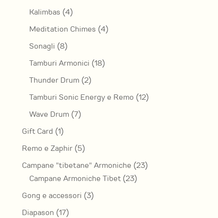
prodotti
4
Kalimbas
4
prodotti
4
Meditation Chimes
4
prodotti
8
Sonagli
8
prodotti
18
Tamburi Armonici
18
prodotti
2
Thunder Drum
2
prodotti
12
Tamburi Sonic Energy e Remo
12
prodotti
7
Wave Drum
7
prodotti
1
Gift Card
1
prodotto
5
Remo e Zaphir
5
prodotti
23
Campane "tibetane" Armoniche
23
23
prodotti
Campane Armoniche Tibet
23
prodotti
3
Gong e accessori
3
prodotti
17
Diapason
17