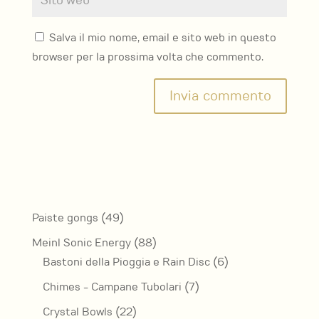
Salva il mio nome, email e sito web in questo
browser per la prossima volta che commento.
49
Paiste gongs
49
prodotti
88
Meinl Sonic Energy
88
prodotti
6
Bastoni della Pioggia e Rain Disc
6
prodotti
7
Chimes - Campane Tubolari
7
prodotti
22
Crystal Bowls
22