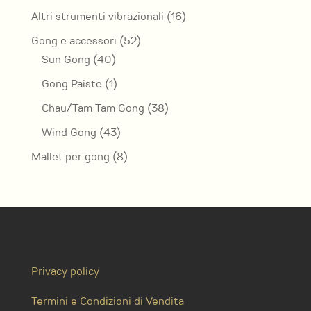
prodotti
16
Altri strumenti vibrazionali
16
prodotti
52
Gong e accessori
52
40
prodotti
Sun Gong
40
prodotti
1
Gong Paiste
1
prodotto
38
Chau/Tam Tam Gong
38
prodotti
43
Wind Gong
43
prodotti
8
Mallet per gong
8
prodotti
Privacy policy
Termini e Condizioni di Vendita