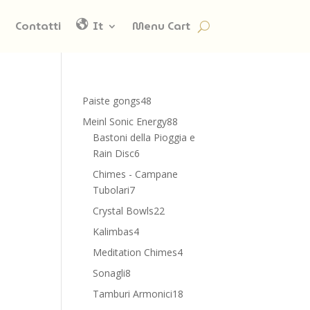
Contatti
It
Menu Cart
48
Paiste gongs
48
prodotti
88
Meinl Sonic Energy
88
prodotti
Bastoni della Pioggia e
6
Rain Disc
6
prodotti
Chimes - Campane
7
Tubolari
7
prodotti
22
Crystal Bowls
22
prodotti
4
Kalimbas
4
prodotti
4
Meditation Chimes
4
prodotti
8
Sonagli
8
prodotti
18
Tamburi Armonici
18
prodotti