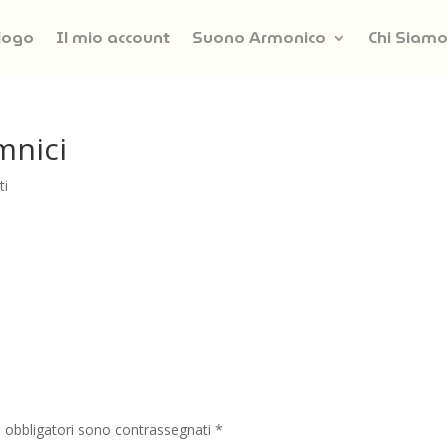
logo
Il mio account
Suono Armonico
Chi Siamo
mnici
ti
i obbligatori sono contrassegnati
*