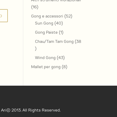
Altri strumenti vibrazionali
16
16
prodotti
52
Gong e accessori
52
40
prodotti
Sun Gong
40
prodotti
1
Gong Paiste
1
prodotto
Chau/Tam Tam Gong
38
38
prodotti
43
Wind Gong
43
prodotti
8
Mallet per gong
8
prodotti
Ari© 2013. All Rights Reserved.