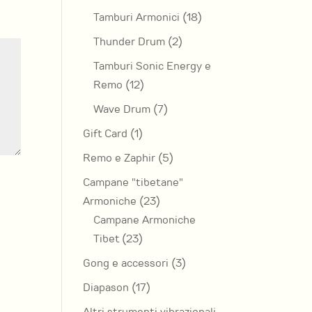
prodotti
18
Tamburi Armonici
18
prodotti
2
Thunder Drum
2
prodotti
Tamburi Sonic Energy e
12
Remo
12
prodotti
7
Wave Drum
7
prodotti
1
Gift Card
1
prodotto
5
Remo e Zaphir
5
prodotti
Campane "tibetane"
23
Armoniche
23
prodotti
Campane Armoniche
23
Tibet
23
prodotti
3
Gong e accessori
3
prodotti
17
Diapason
17
prodotti