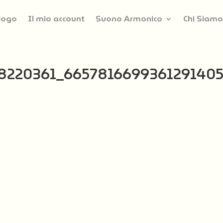
logo
Il mio account
Suono Armonico
Chi Siamo
8220361_6657816699361291405