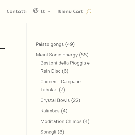
Contatti
It
Menu Cart
_
49
Paiste gongs
49
prodotti
88
Meinl Sonic Energy
88
prodotti
Bastoni della Pioggia e
6
Rain Disc
6
prodotti
Chimes - Campane
7
Tubolari
7
prodotti
22
Crystal Bowls
22
prodotti
4
Kalimbas
4
prodotti
4
Meditation Chimes
4
prodotti
8
Sonagli
8