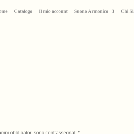
ome
Catalogo
Il mio account
Suono Armonico
Chi S
campi obbligatori sono contrassegnati
*