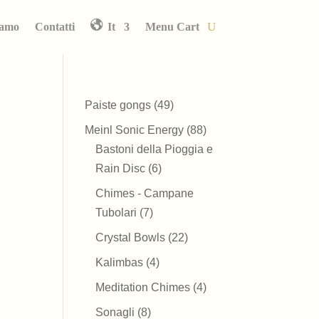
iamo
Contatti
It
Menu Cart
49
Paiste gongs
49
prodotti
88
Meinl Sonic Energy
88
prodotti
Bastoni della Pioggia e
6
Rain Disc
6
prodotti
Chimes - Campane
7
Tubolari
7
prodotti
22
Crystal Bowls
22
prodotti
4
Kalimbas
4
prodotti
4
Meditation Chimes
4
prodotti
8
Sonagli
8