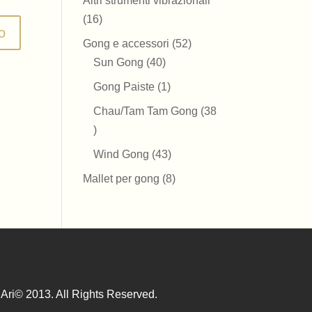
Altri strumenti vibrazionali
16
16
prodotti
52
Gong e accessori
52
40
prodotti
Sun Gong
40
prodotti
1
Gong Paiste
1
prodotto
Chau/Tam Tam Gong
38
38
prodotti
43
Wind Gong
43
prodotti
8
Mallet per gong
8
prodotti
Ari© 2013. All Rights Reserved.