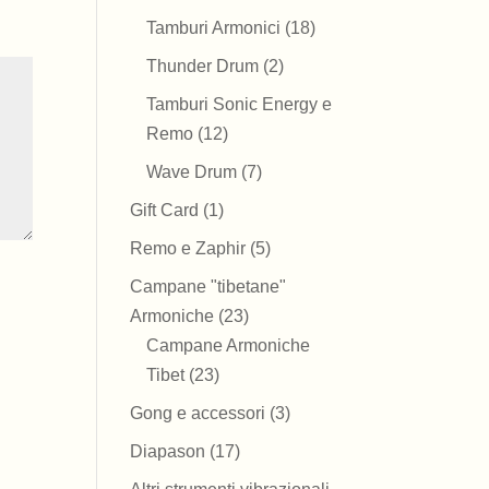
prodotti
18
Tamburi Armonici
18
prodotti
2
Thunder Drum
2
prodotti
Tamburi Sonic Energy e
12
Remo
12
prodotti
7
Wave Drum
7
prodotti
1
Gift Card
1
prodotto
5
Remo e Zaphir
5
prodotti
Campane "tibetane"
23
Armoniche
23
prodotti
Campane Armoniche
23
Tibet
23
prodotti
3
Gong e accessori
3
prodotti
17
Diapason
17
prodotti