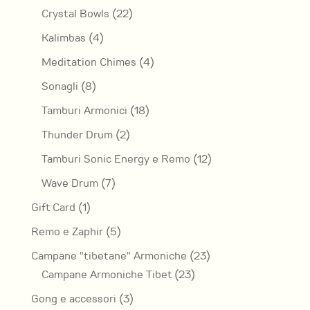
prodotti
22
Crystal Bowls
22
prodotti
4
Kalimbas
4
prodotti
4
Meditation Chimes
4
prodotti
8
Sonagli
8
prodotti
18
Tamburi Armonici
18
prodotti
2
Thunder Drum
2
prodotti
12
Tamburi Sonic Energy e Remo
12
prodotti
7
Wave Drum
7
prodotti
1
Gift Card
1
prodotto
5
Remo e Zaphir
5
prodotti
23
Campane "tibetane" Armoniche
23
23
prodotti
Campane Armoniche Tibet
23
prodotti
3
Gong e accessori
3