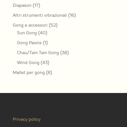
prodotti
17
Diapason
17
prodotti
16
Altri strumenti vibrazionali
16
prodotti
52
Gong e accessori
52
40
prodotti
Sun Gong
40
prodotti
1
Gong Paiste
1
prodotto
38
Chau/Tam Tam Gong
38
prodotti
43
Wind Gong
43
prodotti
8
Mallet per gong
8
prodotti
Privacy policy