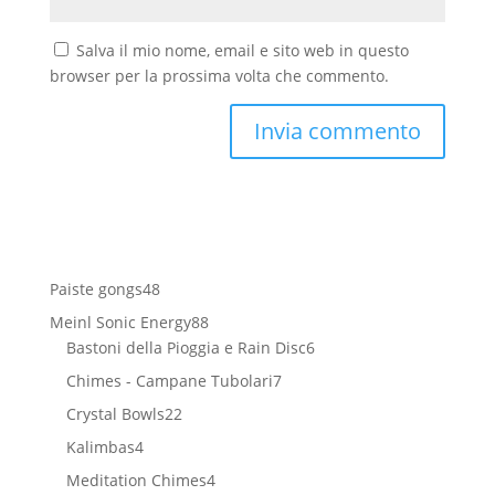
Salva il mio nome, email e sito web in questo
browser per la prossima volta che commento.
48
Paiste gongs
48
prodotti
88
Meinl Sonic Energy
88
prodotti
6
Bastoni della Pioggia e Rain Disc
6
prodotti
7
Chimes - Campane Tubolari
7
prodotti
22
Crystal Bowls
22
prodotti
4
Kalimbas
4
prodotti
4
Meditation Chimes
4