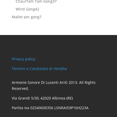
37
Chau/Tam Tam Gong
37
prodotti
42
Wind Gong
42
prodotti
7
Mallet per gong
7
prodotti
Privacy policy
Termini e Condizioni di Vendita
Armonie Sonore Di Lusenti Ari© 2013. All Rights
Reserved.
Via Grandi 5/30, 42020 Albinea (RE)
Partita Iva 02540600356 LSNRAI59P16H223A