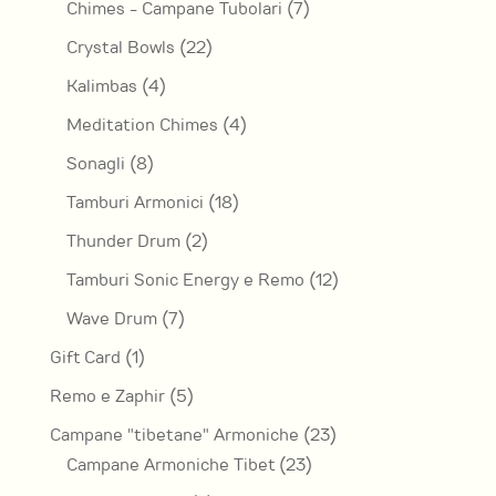
7
Chimes - Campane Tubolari
7
prodotti
22
Crystal Bowls
22
prodotti
4
Kalimbas
4
prodotti
4
Meditation Chimes
4
prodotti
8
Sonagli
8
prodotti
18
Tamburi Armonici
18
prodotti
2
Thunder Drum
2
prodotti
12
Tamburi Sonic Energy e Remo
12
prodotti
7
Wave Drum
7
prodotti
1
Gift Card
1
prodotto
5
Remo e Zaphir
5
prodotti
23
Campane "tibetane" Armoniche
23
23
prodotti
Campane Armoniche Tibet
23
prodotti