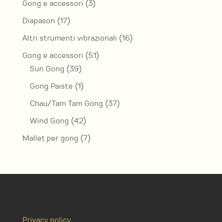
3
Gong e accessori
3
prodotti
17
Diapason
17
prodotti
16
Altri strumenti vibrazionali
16
prodotti
51
Gong e accessori
51
39
prodotti
Sun Gong
39
prodotti
1
Gong Paiste
1
prodotto
37
Chau/Tam Tam Gong
37
prodotti
42
Wind Gong
42
prodotti
7
Mallet per gong
7
prodotti
Privacy policy