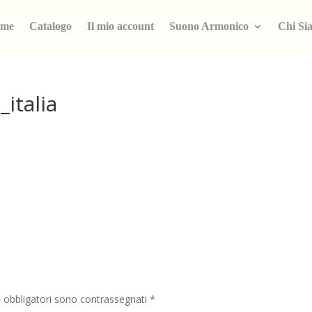
me
Catalogo
Il mio account
Suono Armonico
Chi Si
_italia
i obbligatori sono contrassegnati
*