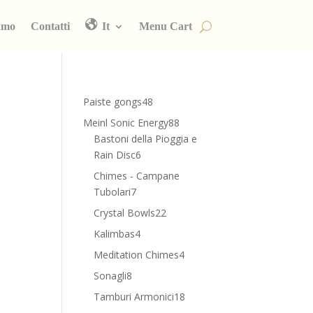
amo
Contatti
It
Menu Cart
48
Paiste gongs
48
prodotti
88
Meinl Sonic Energy
88
prodotti
Bastoni della Pioggia e
6
Rain Disc
6
prodotti
Chimes - Campane
7
Tubolari
7
prodotti
22
Crystal Bowls
22
prodotti
4
Kalimbas
4
prodotti
4
Meditation Chimes
4
prodotti
8
Sonagli
8
prodotti
18
Tamburi Armonici
18
prodotti