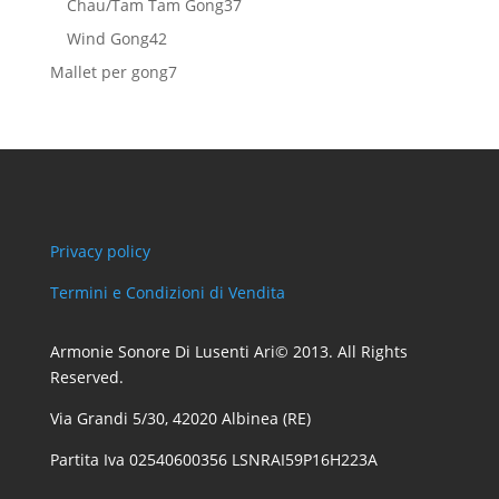
37
Chau/Tam Tam Gong
37
prodotti
42
Wind Gong
42
prodotti
7
Mallet per gong
7
prodotti
Privacy policy
Termini e Condizioni di Vendita
Armonie Sonore Di Lusenti Ari© 2013. All Rights
Reserved.
Via Grandi 5/30, 42020 Albinea (RE)
Partita Iva 02540600356 LSNRAI59P16H223A