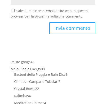
Salva il mio nome, email e sito web in questo
browser per la prossima volta che commento.
48
Paiste gongs
48
prodotti
88
Meinl Sonic Energy
88
prodotti
6
Bastoni della Pioggia e Rain Disc
6
prodotti
7
Chimes - Campane Tubolari
7
prodotti
22
Crystal Bowls
22
prodotti
4
Kalimbas
4
prodotti
4
Meditation Chimes
4