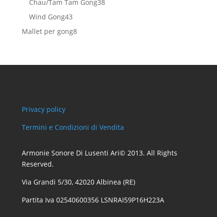
38
Chau/Tam Tam Gong
38
prodotti
43
Wind Gong
43
prodotti
8
Mallet per gong
8
prodotti
Privacy policy
Termini e Condizioni di Vendita
Armonie Sonore Di Lusenti Ari© 2013. All Rights
Reserved.
Via Grandi 5/30, 42020 Albinea (RE)
Partita Iva 02540600356 LSNRAI59P16H223A