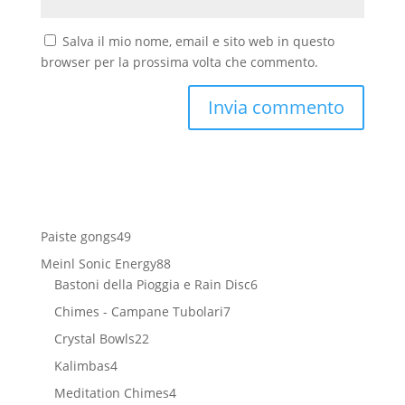
Salva il mio nome, email e sito web in questo
browser per la prossima volta che commento.
49
Paiste gongs
49
prodotti
88
Meinl Sonic Energy
88
prodotti
6
Bastoni della Pioggia e Rain Disc
6
prodotti
7
Chimes - Campane Tubolari
7
prodotti
22
Crystal Bowls
22
prodotti
4
Kalimbas
4
prodotti
4
Meditation Chimes
4