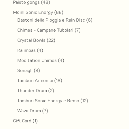
48
Paiste gongs
48
prodotti
88
Meinl Sonic Energy
88
prodotti
6
Bastoni della Pioggia e Rain Disc
6
prodotti
7
Chimes - Campane Tubolari
7
prodotti
22
Crystal Bowls
22
prodotti
4
Kalimbas
4
prodotti
4
Meditation Chimes
4
prodotti
8
Sonagli
8
prodotti
18
Tamburi Armonici
18
prodotti
2
Thunder Drum
2
prodotti
12
Tamburi Sonic Energy e Remo
12
prodotti
7
Wave Drum
7
prodotti
1
Gift Card
1
prodotto