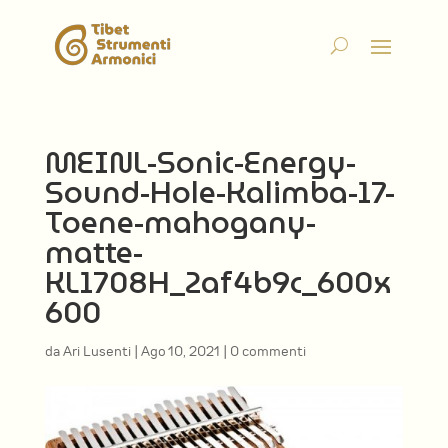
MEINL-Sonic-Energy-
Sound-Hole-Kalimba-17-
Toene-mahogany-
matte-
KL1708H_2af4b9c_600x
600
da
Ari Lusenti
|
Ago 10, 2021
|
0 commenti