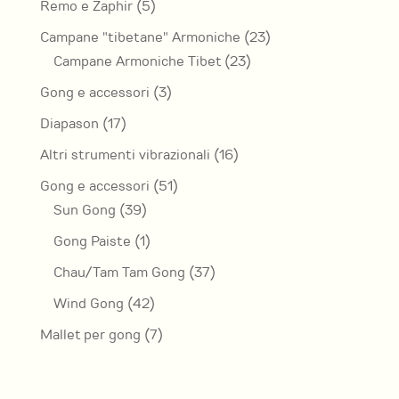
5
Remo e Zaphir
5
prodotti
23
Campane "tibetane" Armoniche
23
23
prodotti
Campane Armoniche Tibet
23
prodotti
3
Gong e accessori
3
prodotti
17
Diapason
17
prodotti
16
Altri strumenti vibrazionali
16
prodotti
51
Gong e accessori
51
39
prodotti
Sun Gong
39
prodotti
1
Gong Paiste
1
prodotto
37
Chau/Tam Tam Gong
37
prodotti
42
Wind Gong
42
prodotti
7
Mallet per gong
7
prodotti