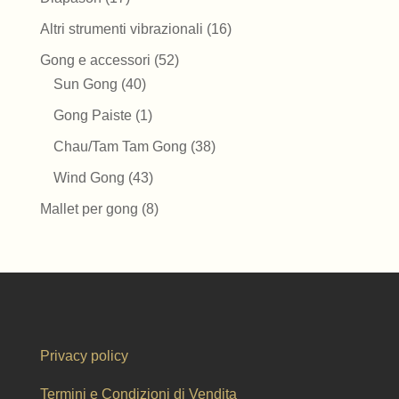
prodotti
16
Altri strumenti vibrazionali
16
prodotti
52
Gong e accessori
52
40
prodotti
Sun Gong
40
prodotti
1
Gong Paiste
1
prodotto
38
Chau/Tam Tam Gong
38
prodotti
43
Wind Gong
43
prodotti
8
Mallet per gong
8
prodotti
Privacy policy
Termini e Condizioni di Vendita