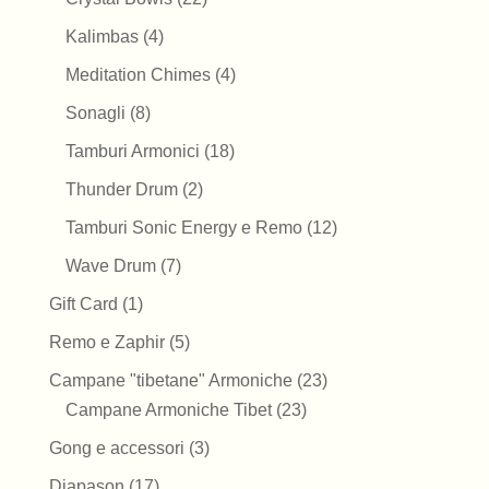
prodotti
4
Kalimbas
4
prodotti
4
Meditation Chimes
4
prodotti
8
Sonagli
8
prodotti
18
Tamburi Armonici
18
prodotti
2
Thunder Drum
2
prodotti
12
Tamburi Sonic Energy e Remo
12
prodotti
7
Wave Drum
7
prodotti
1
Gift Card
1
prodotto
5
Remo e Zaphir
5
prodotti
23
Campane "tibetane" Armoniche
23
23
prodotti
Campane Armoniche Tibet
23
prodotti
3
Gong e accessori
3
prodotti
17
Diapason
17