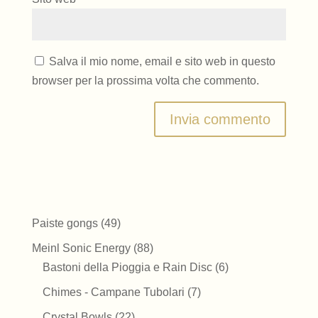
Salva il mio nome, email e sito web in questo
browser per la prossima volta che commento.
49
Paiste gongs
49
prodotti
88
Meinl Sonic Energy
88
prodotti
6
Bastoni della Pioggia e Rain Disc
6
prodotti
7
Chimes - Campane Tubolari
7
prodotti
22
Crystal Bowls
22